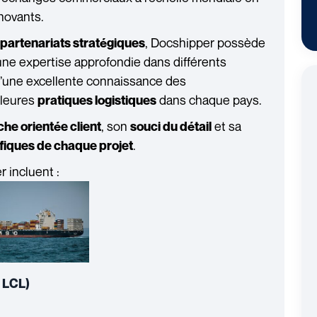
nnovants.
, Docshipper possède
partenariats stratégiques
ne expertise approfondie dans différents
t d’une excellente connaissance des
lleures
dans chaque pays.
pratiques logistiques
, son
et sa
he orientée client
souci du détail
.
fiques de chaque projet
 incluent :
t LCL)