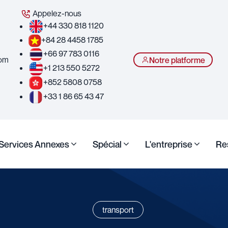
Appelez-nous
+44 330 818 1120
+84 28 4458 1785
+66 97 783 0116
com
Notre platforme
+1 213 550 5272
+852 5808 0758
+33 1 86 65 43 47
Services Annexes
Spécial
L'entreprise
Re
transport