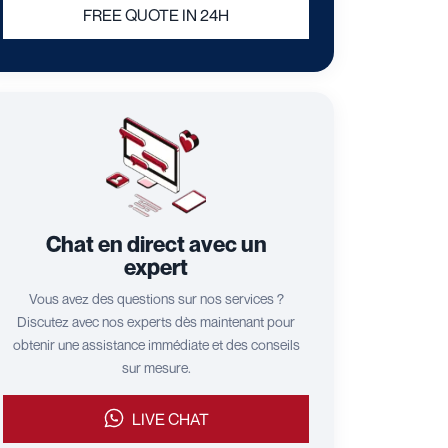
FREE QUOTE IN 24H
Chat en direct avec un
expert
Vous avez des questions sur nos services ?
Discutez avec nos experts dès maintenant pour
obtenir une assistance immédiate et des conseils
sur mesure.
LIVE CHAT