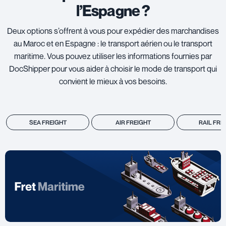
l’Espagne ?
Deux options s’offrent à vous pour expédier des marchandises
au Maroc et en Espagne : le transport aérien ou le transport
maritime. Vous pouvez utiliser les informations fournies par
DocShipper pour vous aider à choisir le mode de transport qui
convient le mieux à vos besoins.
SEA FREIGHT
AIR FREIGHT
RAIL FRE