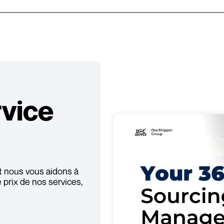
vice
 nous vous aidons à
 prix de nos services,