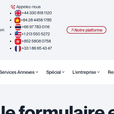
Appelez-nous
+44 330 818 1120
+84 28 4458 1785
+66 97 783 0116
com
Notre platforme
+1 213 550 5272
+852 5808 0758
+33 1 86 65 43 47
Services Annexes
Spécial
L'entreprise
Re
le formulaire 